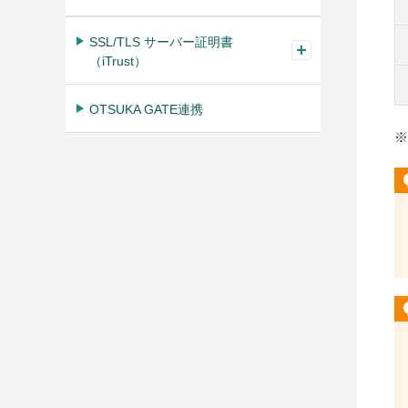
SSL/TLS サーバー証明書
（iTrust）
OTSUKA GATE連携
※